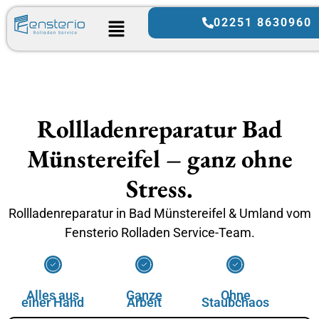
02251 8630960
Rollladenreparatur Bad
Münstereifel – ganz ohne
Stress.
Rollladenreparatur in Bad Münstereifel & Umland vom
Fensterio Rolladen Service-Team.
Alles aus
Ganze
Ohne
einer Hand
Arbeit
Staubchaos