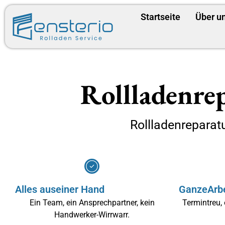
Startseite
Über u
Rollladenrep
Rollladenreparat
Alles aus
einer Hand
Ganze
Arb
Ein Team, ein Ansprechpartner, kein
Termintreu, 
Handwerker-Wirrwarr.