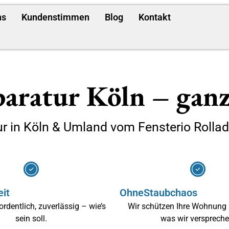
ns
Kundenstimmen
Blog
Kontakt
aratur Köln – ganz
ur in Köln & Umland vom Fensterio Rolla
eit
Ohne
Staubchaos
ordentlich, zuverlässig – wie’s
Wir schützen Ihre Wohnung 
sein soll.
was wir verspreche