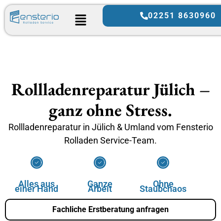
02251 8630960
Rollladenreparatur Jülich –
ganz ohne Stress.
Rollladenreparatur in Jülich & Umland vom Fensterio
Rolladen Service-Team.
Alles aus
Ganze
Ohne
einer Hand
Arbeit
Staubchaos
Fachliche Erstberatung anfragen